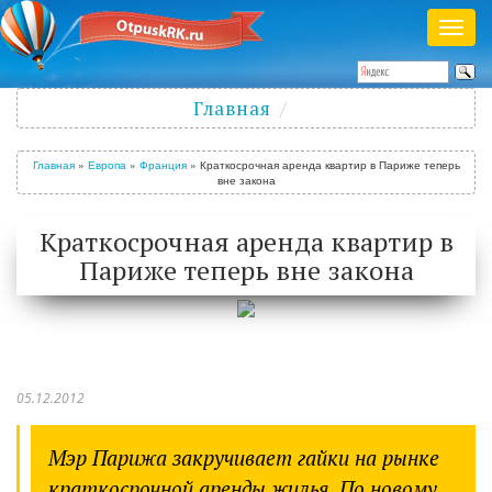
Раск
меню
Полезный журнал о путешествиях
Главная
Войти
/
Зарегистрироваться
Главная
»
Европа
»
Франция
»
Краткосрочная аренда квартир в Париже теперь
вне закона
Краткосрочная аренда квартир в
Париже теперь вне закона
05.12.2012
Мэр Парижа закручивает гайки на рынке
краткосрочной аренды жилья. По новому