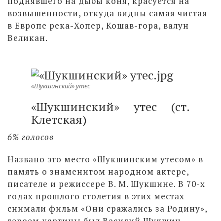
поднявшего на дыбы коня, красуется на
возвышенности, откуда видны самая чистая
в Европе река-Хопер, Кошав-гора, валун
Великан.
«Шукшинский» утес
«Шукшинский» утес (ст.
Клетская)
6% голосов
Названо это место «Шукшинским утесом» в
память о знаменитом народном актере,
писателе и режиссере В. М. Шукшине. В 70-х
годах прошлого столетия в этих местах
снимали фильм «Они сражались за Родину»,
героем картины был Василий Шукшин,