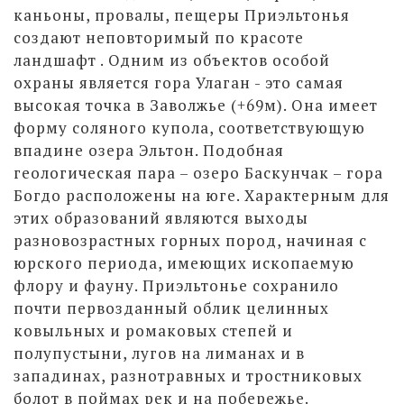
каньоны, провалы, пещеры Приэльтонья
создают неповторимый по красоте
ландшафт . Одним из объектов особой
охраны является гора Улаган - это самая
высокая точка в Заволжье (+69м). Она имеет
форму соляного купола, соответствующую
впадине озера Эльтон. Подобная
геологическая пара – озеро Баскунчак – гора
Богдо расположены на юге. Характерным для
этих образований являются выходы
разновозрастных горных пород, начиная с
юрского периода, имеющих ископаемую
флору и фауну. Приэльтонье сохранило
почти первозданный облик целинных
ковыльных и ромаковых степей и
полупустыни, лугов на лиманах и в
западинах, разнотравных и тростниковых
болот в поймах рек и на побережье.