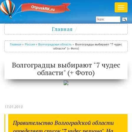
Раск
меню
Полезный журнал о путешествиях
Главная
Войти
/
Зарегистрироваться
Главная
»
Россия
»
Волгоградская область
»
Волгоградцы выбирают "7 чудес
области" (+ Фото)
Волгоградцы выбирают "7 чудес
области" (+ Фото)
17.01.2013
Правительство Волгоградской области
определяет список "7 чудес региона". На