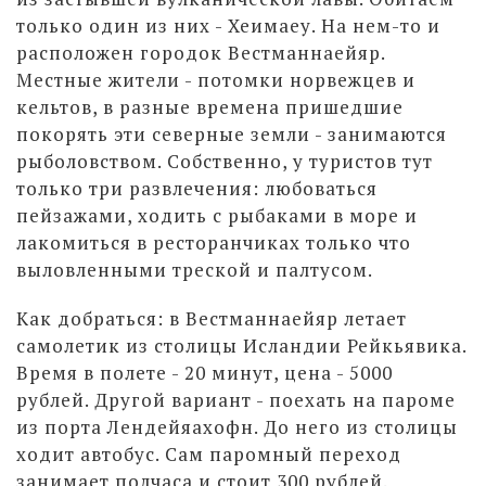
только один из них - Хеимаеу. На нем-то и
расположен городок Вестманнаейяр.
Местные жители - потомки норвежцев и
кельтов, в разные времена пришедшие
покорять эти северные земли - занимаются
рыболовством. Собственно, у туристов тут
только три развлечения: любоваться
пейзажами, ходить с рыбаками в море и
лакомиться в ресторанчиках только что
выловленными треской и палтусом.
Как добраться: в Вестманнаейяр летает
самолетик из столицы Исландии Рейкьявика.
Время в полете - 20 минут, цена - 5000
рублей. Другой вариант - поехать на пароме
из порта Лендейяахофн. До него из столицы
ходит автобус. Сам паромный переход
занимает полчаса и стоит 300 рублей.