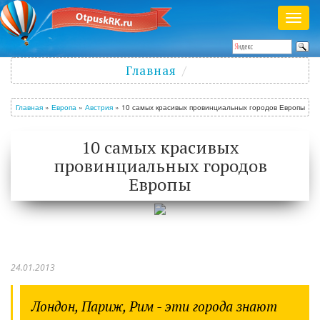
Раск
меню
Полезный журнал о путешествиях
Главная
Войти
/
Зарегистрироваться
Главная
»
Европа
»
Австрия
»
10 самых красивых провинциальных городов Европы
10 самых красивых
провинциальных городов
Европы
24.01.2013
Лондон, Париж, Рим - эти города знают