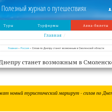
Полезный журнал о путешествиях
Туры
Турфирмы
Авиа-билеты
Главная
Главная
»
Россия
»
Сплав по Днепру станет возможным в Смоленской области
 Днепру станет возможным в Смоленск
жат новый туристический маршрут - сплав по Дне