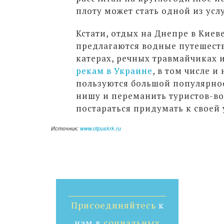
плоту может стать одной из усл
Кстати, отдых на Днепре в Киев
предлагаются водные путешест
катерах, речных травмайчиках 
рекам в Украине
, в том числе 
пользуются большой популярнос
нишу и переманить туристов-во
постараться придумать к своей
Источник:
www.otpuskrk.ru
Присоединяйтесь
к
нам в
социальных