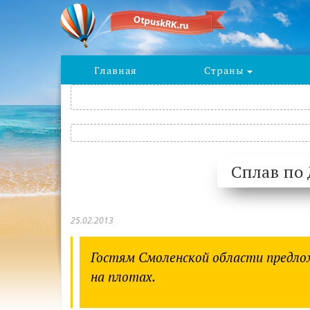
Главная
Страны
Сплав по
25.02.2013
Гостям Смоленской области предло
на плотах.