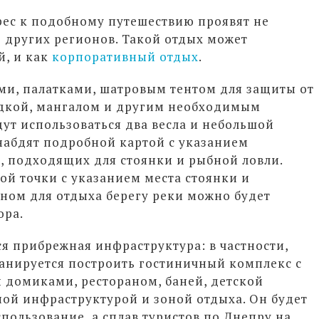
рес к подобному путешествию проявят не
з других регионов. Такой отдых может
й, и как
корпоративный отдых
.
ми, палатками, шатровым тентом для защиты от
одкой, мангалом и другим необходимым
дут использоваться два весла и небольшой
набдят подробной картой с указанием
, подходящих для стоянки и рыбной ловли.
ой точки с указанием места стоянки и
ном для отдыха берегу реки можно будет
ора.
я прибрежная инфраструктура: в частности,
анируется построить гостиничный комплекс с
домиками, рестораном, баней, детской
ой инфраструктурой и зоной отдыха. Он будет
пользование, а сплав туристов по Днепру на