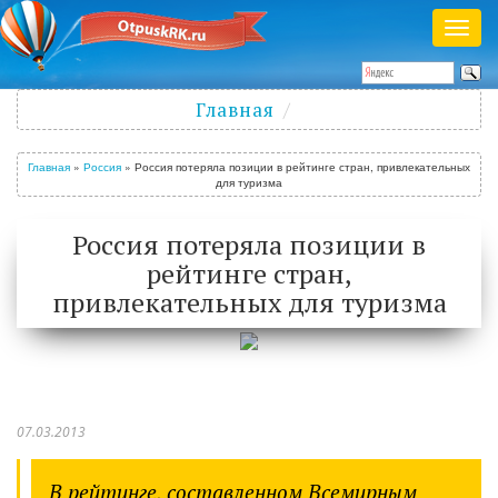
Раск
меню
Полезный журнал о путешествиях
Главная
Войти
/
Зарегистрироваться
Главная
»
Россия
»
Россия потеряла позиции в рейтинге стран, привлекательных
для туризма
Россия потеряла позиции в
рейтинге стран,
привлекательных для туризма
07.03.2013
В рейтинге, составленном Всемирным