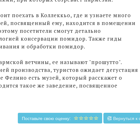
оит поехать в Коллеккьо, где и узнаете много
зей, посвященный ему, находится в помещении
оэтому посетители смогут детально
ологией консервации помидор. Также гиды
ивания и обработки помидор.
армской ветчины, ее называют "прошутто".
ией производства, туристов ожидает дегустация
ке Фелино есть музей, который расскажет о
ходится такое же заведение, посвященное
Поставьте свою оценку:
Вернуться к 