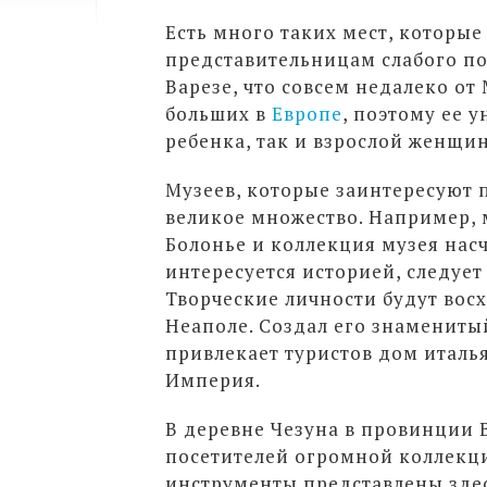
Есть много таких мест, которые
представительницам слабого пол
Варезе, что совсем недалеко от
больших в
Европе
, поэтому ее 
ребенка, так и взрослой женщи
Музеев, которые заинтересуют 
великое множество. Например, 
Болонье и коллекция музея насч
интересуется историей, следует
Творческие личности будут вос
Неаполе. Создал его знамениты
привлекает туристов дом италь
Империя.
В деревне Чезуна в провинции Ве
посетителей огромной коллекц
инструменты представлены здес