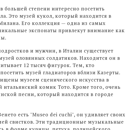
 в большей степени интересно посетить
а. Это музей кукол, который находится в
 Милана. Его коллекция — одна из самых
уникальные экспонаты привлекут внимание как
ны.
подростков и мужчин, в Италии существует
музей оловянных солдатиков. Находится он в
итывает 12 тысяч фигурок. Тем, кто
 посетить музей гладиаторов вблизи Казерты.
хищены музеем сценического искусства в
й итальянский комик Тото. Кроме того, очень
янской песни, который находится в городе
нето есть "Museo dei cuchi", он удивляет своих
ией свистков. Эти традиционные музыкальные
ь в форме курицы, петуха, полицейского,