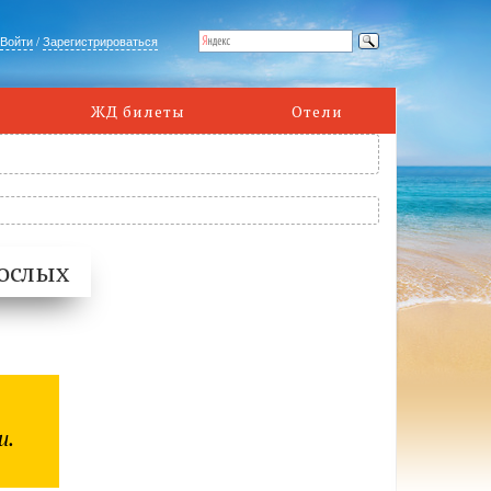
Войти
/
Зарегистрироваться
ЖД билеты
Отели
ослых
и.