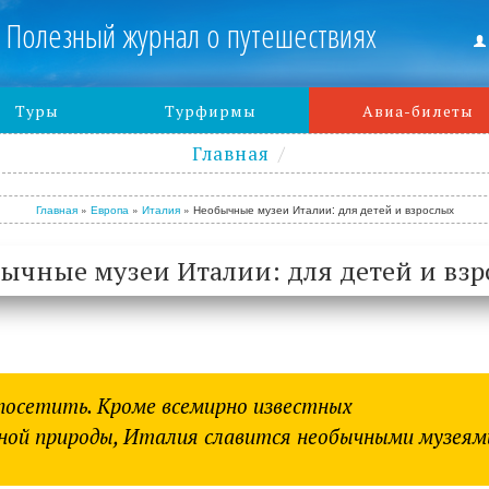
Полезный журнал о путешествиях
Туры
Турфирмы
Авиа-билеты
Главная
Главная
»
Европа
»
Италия
»
Необычные музеи Италии: для детей и взрослых
ычные музеи Италии: для детей и взр
осетить. Кроме всемирно известных
ной природы, Италия славится необычными музеям