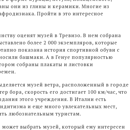
ланы они из глины и керамики. Многие из
афродизиака. Пройти в это интересное
нству оценят музей в Тревизо. В нем собрана
ставлено более 2 000 экземпляров, которые
этапно показана история спортивной обуви с
а носили башмаки. А в Генуе популярностью
отором собраны плакаты и листовки
ремен.
деляется музей ветра, расположенный в городе
ер бора, скорость его достигает 100 км/час, что
здания этого учреждения. В Италии есть
ндитизма и еще много увлекательных мест,
ить любознательным туристам.
 может выбрать музей, который ему интересен