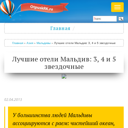
Раск
меню
Полезный журнал о путешествиях
Главная
Войти
/
Зарегистрироваться
Главная
»
Азия
»
Мальдивы
»
Лучшие отели Мальдив: 3, 4 и 5 звездочные
Лучшие отели Мальдив: 3, 4 и 5
звездочные
02.04.2013
У большинства людей Мальдивы
ассоциируются с раем: чистейший океан,