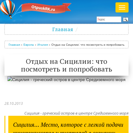
Раск
меню
Полезный журнал о путешествиях
Главная
Войти
/
Зарегистрироваться
Главная
»
Европа
»
Италия
»
Отдых на Сицилии: что посмотреть и попробовать
Отдых на Сицилии: что
посмотреть и попробовать
28.10.2013
Сицилия - греческий остров в центре Средиземного моря
Сицилия… Место, которое с легкой подачи
кинорежиссеров и писателей в сознании