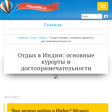
Раск
меню
Полезный журнал о путешествиях
Главная
Войти
/
Зарегистрироваться
Главная
»
Азия
»
Индия
»
Отдых в Индии: основные курорты и
достопримечательности
Отдых в Индии: основные
курорты и
достопримечательности
30.12.2013
Что можно найти в Индии? Музыку,