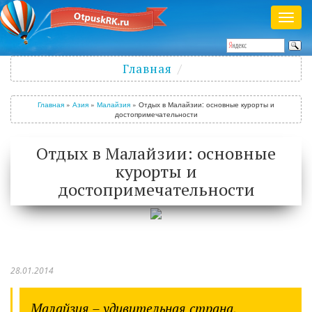
Раск
меню
Полезный журнал о путешествиях
Главная
Войти
/
Зарегистрироваться
Главная
»
Азия
»
Малайзия
»
Отдых в Малайзии: основные курорты и
достопримечательности
Отдых в Малайзии: основные
курорты и
достопримечательности
28.01.2014
Малайзия – удивительная страна,