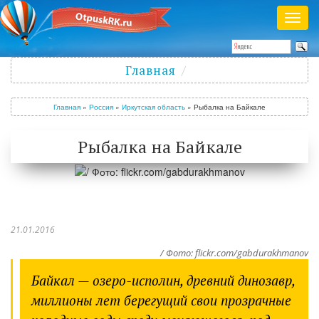
Раск
меню
Полезный журнал о путешествиях
Главная
Войти
/
Зарегистрироваться
Главная
»
Россия
»
Иркутская область
»
Рыбалка на Байкале
Рыбалка на Байкале
21.01.2016
/ Фото: flickr.com/gabdurakhmanov
Байкал — озеро-исполин, древний динозавр,
миллионы лет берегущий свои прозрачные