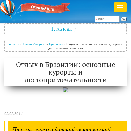
Раск
меню
Полезный журнал о путешествиях
Главная
Войти
/
Зарегистрироваться
Главная
»
Южная Америка
»
Бразилия
»
Отдых в Бразилии: основные курорты и
достопримечательности
Отдых в Бразилии: основные
курорты и
достопримечательности
05.02.2014
Что мы знаем о далекой экзотической