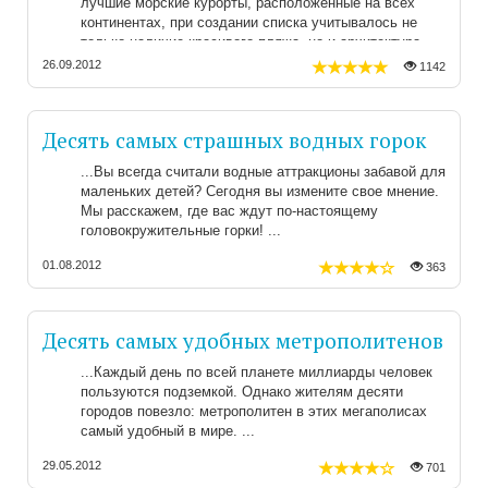
лучшие морские курорты, расположенные на всех
континентах, при создании списка учитывалось не
только наличие красивого пляжа, но и архитектура,
услуги, окружение отеля и т.д.
26.09.2012
1142
Десять самых страшных водных горок
Вы всегда считали водные аттракционы забавой для
маленьких детей? Сегодня вы измените свое мнение.
Мы расскажем, где вас ждут по-настоящему
головокружительные горки!
01.08.2012
363
Десять самых удобных метрополитенов
Каждый день по всей планете миллиарды человек
пользуются подземкой. Однако жителям десяти
городов повезло: метрополитен в этих мегаполисах
самый удобный в мире.
29.05.2012
701