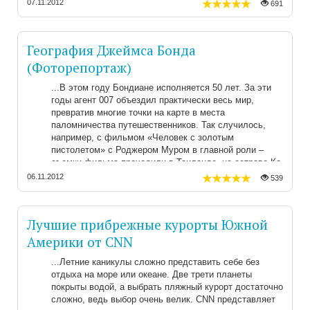
07.11.2012
691
География Джеймса Бонда
(Фоторепортаж)
В этом году Бондиане исполняется 50 лет. За эти
годы агент 007 объездил практически весь мир,
превратив многие точки на карте в места
паломничества путешественников. Так случилось,
например, с фильмом «Человек с золотым
пистолетом» с Роджером Муром в главной роли –
съемки фильма проходили в Таиланде, на острове Ко
Тапу, который с тех пор обозначен во всех
06.11.2012
539
туристических гидах, как Остров Джеймса Бонда.
Лучшие прибрежные курорты Южной
Америки от CNN
Летние каникулы сложно представить себе без
отдыха на море или океане. Две трети планеты
покрыты водой, а выбрать пляжный курорт достаточно
сложно, ведь выбор очень велик. CNN представляет