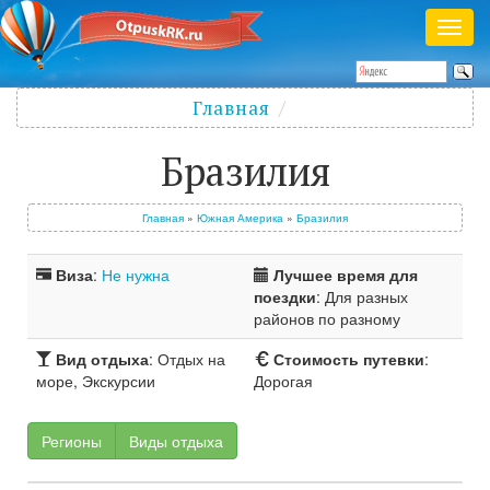
Раск
меню
Полезный журнал о путешествиях
Главная
Войти
/
Зарегистрироваться
Бразилия
Главная
»
Южная Америка
»
Бразилия
Виза
:
Не нужна
Лучшее время для
поездки
: Для разных
районов по разному
Вид отдыха
: Отдых на
Стоимость путевки
:
море, Экскурсии
Дорогая
Регионы
Виды отдыха