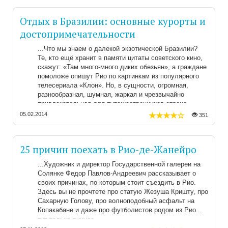
Отдых в Бразилии: основные курорты и
достопримечательности
Что мы знаем о далекой экзотической Бразилии?
Те, кто ещё хранит в памяти цитаты советского кино,
скажут: «Там много-много диких обезьян», а граждане
помоложе опишут Рио по картинкам из популярного
телесериала «Клон». Но, в сущности, огромная,
разнообразная, шумная, жаркая и чрезвычайно
привлекательная для путешественников страна
остается для нас загадочной и неизведанной.
05.02.2014
351
Российских туристов в Бразилии довольно мало. И
это несправедливо, поскольку здесь есть что
посмотреть, что попробовать и чем заняться. Итак…
25 причин поехать в Рио-де-Жанейро
Художник и директор Государственной галереи на
Солянке Федор Павлов-Андреевич рассказывает о
своих причинах, по которым стоит съездить в Рио.
Здесь вы не прочтете про статую Жезуша Кришту, про
Сахарную Голову, про волноподобный асфальт на
Копакабане и даже про футболистов родом из Рио...
тут только личное.